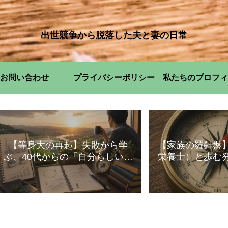
出世競争から脱落した夫と妻の日常
お問い合わせ
プライバシーポリシー
私たちのプロフィ
【等身大の再起】失敗から学
【家族の羅針盤
ぶ、40代からの「自分らしい」
栄養士）と歩む
暮らし方