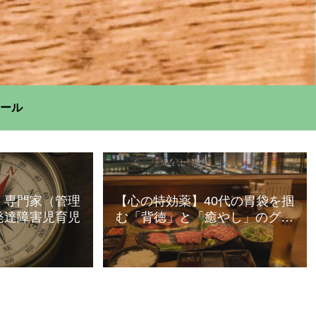
ール
】専門家（管理
【心の特効薬】40代の胃袋を掴
発達障害児育児
む「背徳」と「癒やし」のグル
メ