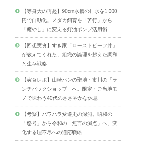
【等身大の再起】90cm水槽の排水を1,000
円で自動化。メダカ飼育を「苦行」から
「癒やし」に変える灯油ポンプ活用術
【回想実食】すき家「ローストビーフ丼」
が教えてくれた、組織の論理を超えた調和
と生存戦略
【実食レポ】山崎パンの聖地・市川の「ラ
ンチパックショップ」へ。限定・ご当地モ
ノで味わう40代のささやかな休息
【考察】パワハラ変遷史の深淵。昭和の
「怒号」から令和の「無言の減点」へ、変
化する理不尽への適応戦略