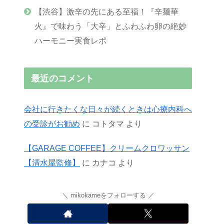
【渋谷】激辛の先にある至福！『辛麺華
火』で味わう「大辛」とふわふわ卵の絶妙
ハーモニー実食レポ
最近のコメント
会社に行きたくな日々が続くときは心療内科へ
の受診がお勧め
に
コトタマ
より
【GARAGE COFFEE】クリームクロワッサン
【清水屋監修】
に
カナコ
より
mikokameをフォローする