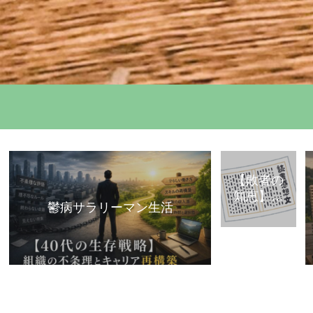
【敗者の
知恵】古
鬱病サラリーマン生活
典・歴史
から学ぶ
「組織で
負けな
い」思考
法