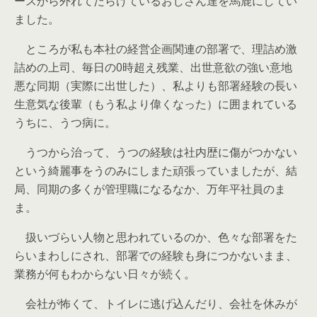
ースから外れてだらけているおじさん達を馬鹿にしてい
ました。
ところが私も本社の経営企画関連の部署で、理詰め激
詰めの上司、毎日の0時超え残業、出世意欲の強い意地
悪な同期（実際に出世した）、私よりも部署経験の長い
生意気な後輩（もう私より偉くなった）に囲まれている
うちに、うつ病に。
うつから治って、うつの経験は社内歴に傷がつかない
という綺麗事をうのみにしまた頑張っていましたが、結
局、同期の多くが管理職になるなか、万年平社員のま
ま。
扱いづらい人物と思われているのか、色々な部署をた
らいまわしにされ、部署での経験も身につかないまま、
業務が何もわからない日々が続く。
会社が怖くて、トイレに逃げ込んだり、会社を休みが