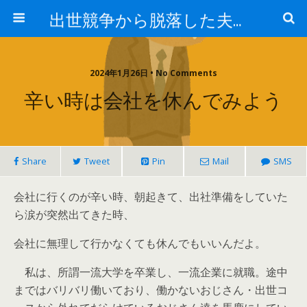
出世競争から脱落した夫と妻の日常
2024年1月26日 • No Comments
辛い時は会社を休んでみよう
Share
Tweet
Pin
Mail
SMS
会社に行くのが辛い時、朝起きて、出社準備をしていた
ら涙が突然出てきた時、
会社に無理して行かなくても休んでもいいんだよ。
私は、所謂一流大学を卒業し、一流企業に就職。途中
まではバリバリ働いており、働かないおじさん・出世コ