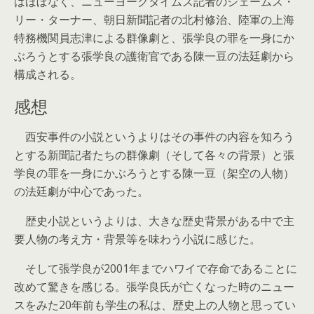
はほぼなく、ニューヨークタイムズ記者のジェームス・
リー・ターナー、朝日新聞記者の北村修治、陸軍の上海
特務機関員志津による群像劇と、張学良の罪を一身にか
ぶろうとする張学良の護衛官である陳一豆の法廷劇から
構成される。
感想
西安事件の小説というよりはその事件の内容を知ろう
とする新聞記者たちの群像劇（そして各々の背景）と張
学良の罪を一身にかぶろうとする陳一豆（架空の人物）
の法廷劇が中心であった。
歴史小説というよりは、大きな歴史背景がある中で主
要人物の考え方・背景等を味わう小説に感じた。
そして張学良が2001年までハワイで存命であることに
改めて驚きを感じる。張学良氏が亡くなった時のニュー
スをみた20年前も学生の私は、歴史上の人物と思ってい