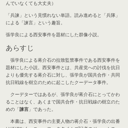
んでいなくても大丈夫）
「兵諫」という見慣れない単語。読み進めると「兵隊」
による「諫言」という趣旨。
張学良による西安事件を題材にした群像小説。
あらすじ
張学良による蒋介石の拉致監禁事件である西安事件を
題材にした小説。西安事件とは、共産党への討伐を抗日
よりも優先する蒋介石に対し、張学良が国共合作・共同
抗日戦線を樹立のために起こしたクーデータ事件。
クーデターではあるが、張学良が蒋介石にとってかわ
ることはなく、あくまで国共合作・抗日戦線の樹立のた
めの「
諫言
」であった。
本書は、西安事件の主要人物の蒋介石・張学良の出番