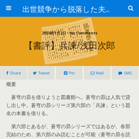
出世競争から脱落した夫と妻の日常
2024年1月3日 • No Comments
【書評】兵諫/浅田次郎
Share
Tweet
Pin
Mail
SMS
概要
蒼穹の昴を借りようと図書館へ。蒼穹の昴は人気で貸
し出し中。蒼穹の昴シリーズ第六部の「兵諫」という題
名の本書を借りる。
第六部とあるが、蒼穹の昴シリーズではあるが、各部
完結のため、第六部のみ読むことが可能（蒼穹の昴を読