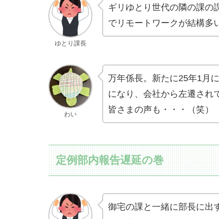
ギリゆとり世代の隣の課の
でリモートワークが結構多
ゆとり課長
万年係長。新たに25年1月
になり、会社から左遷され
皆さまの声も・・・（笑）
わい
定例部内報告遅延の巻
御宅の課と一緒に部長に出