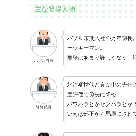
主な登場人物
バブル末期入社の万年課長
ラッキーマン。
実務はあまり詳しくなく、
バブル課長
氷河期世代ど真ん中の先任係
度評価で係長に降格。
パワハラとかセクハラとか
降格係長
いえば部下から馬鹿にされ