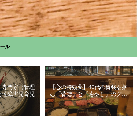
ール
】専門家（管理
【心の特効薬】40代の胃袋を掴
発達障害児育児
む「背徳」と「癒やし」のグル
メ