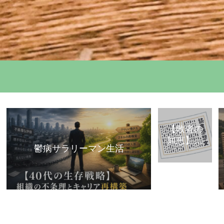
【敗者の
知恵】古
鬱病サラリーマン生活
典・歴史
から学ぶ
「組織で
負けな
い」思考
法