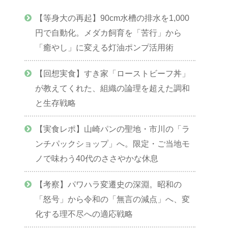
【等身大の再起】90cm水槽の排水を1,000
円で自動化。メダカ飼育を「苦行」から
「癒やし」に変える灯油ポンプ活用術
【回想実食】すき家「ローストビーフ丼」
が教えてくれた、組織の論理を超えた調和
と生存戦略
【実食レポ】山崎パンの聖地・市川の「ラ
ンチパックショップ」へ。限定・ご当地モ
ノで味わう40代のささやかな休息
【考察】パワハラ変遷史の深淵。昭和の
「怒号」から令和の「無言の減点」へ、変
化する理不尽への適応戦略