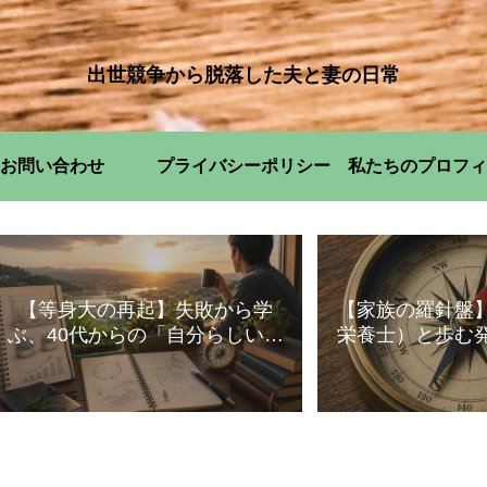
出世競争から脱落した夫と妻の日常
お問い合わせ
プライバシーポリシー
私たちのプロフィ
【等身大の再起】失敗から学
【家族の羅針盤
ぶ、40代からの「自分らしい」
栄養士）と歩む
暮らし方