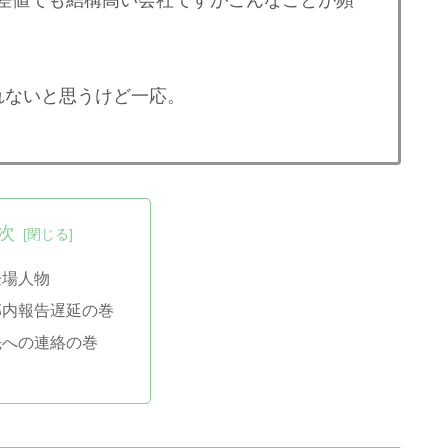
れないと思うけど一応。
次
登場人物
部内報告遅延の巻
先への連絡の巻