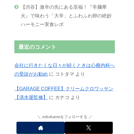
【渋谷】激辛の先にある至福！『辛麺華
火』で味わう「大辛」とふわふわ卵の絶妙
ハーモニー実食レポ
最近のコメント
会社に行きたくな日々が続くときは心療内科へ
の受診がお勧め
に
コトタマ
より
【GARAGE COFFEE】クリームクロワッサン
【清水屋監修】
に
カナコ
より
mikokameをフォローする