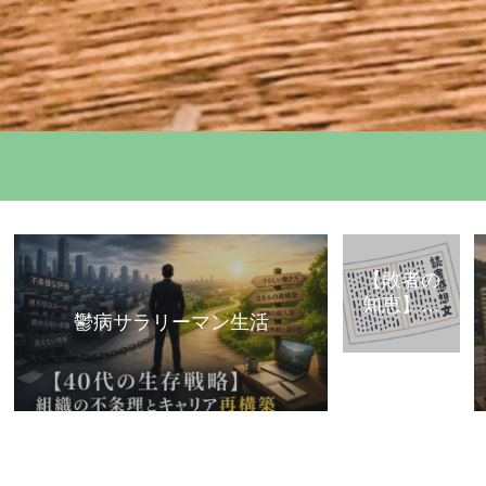
【敗者の
知恵】古
鬱病サラリーマン生活
典・歴史
から学ぶ
「組織で
負けな
い」思考
法