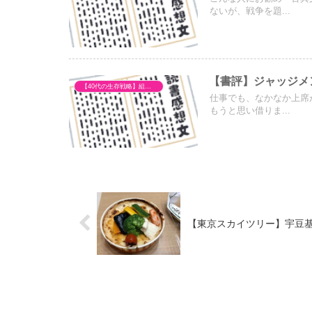
ないが、戦争を題...
【書評】ジャッジメ
【40代の生存戦略】組織の不条理とキャリア再構築
仕事でも、なかなか上席
もうと思い借りま...
【東京スカイツリー】宇豆