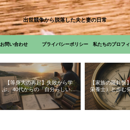
出世競争から脱落した夫と妻の日常
お問い合わせ
プライバシーポリシー
私たちのプロフィ
【等身大の再起】失敗から学
【家族の羅針盤
ぶ、40代からの「自分らしい」
栄養士）と歩む
暮らし方