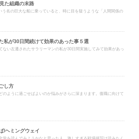
が見た組織の末路
という名の巨大な船に乗っていると、時に目を疑うような「人間関係の
た私が30日間続けて効果のあった事５選
てない左遷されたサラリーマンの私が30日間実施してみて効果があっ
ごし方
どのように過ごせばよいのか悩みがさらに深まります。復職に向けて
ば/ヘミングウェイ
文学を読んでみようかなと思った人 激しすぎる戦場描写は読みたく