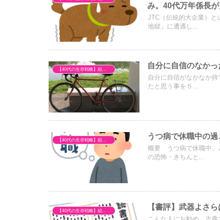
み。40代万年係長
JTC（伝統的大企業）
地獄」に遭遇し...
自分に自信のなかっ
【40代の生存戦略】組織の不条理とキャリア再構築
自分に自信がなかなか持
たと思う事を５...
うつ病で休職中の過
【40代の生存戦略】組織の不条理とキャリア再構築
概要 うつ病で休職中、
の恐怖・きちんと...
【書評】武器よさら
【40代の生存戦略】組織の不条理とキャリア再構築
こんな人にお勧め 古典