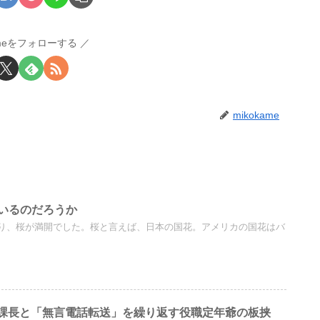
ameをフォローする
mikokame
いるのだろうか
り、桜が満開でした。桜と言えば、日本の国花。アメリカの国花はバ
下課長と「無言電話転送」を繰り返す役職定年爺の板挟