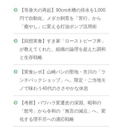
【等身大の再起】90cm水槽の排水を1,000
円で自動化。メダカ飼育を「苦行」から
「癒やし」に変える灯油ポンプ活用術
【回想実食】すき家「ローストビーフ丼」
が教えてくれた、組織の論理を超えた調和
と生存戦略
【実食レポ】山崎パンの聖地・市川の「ラ
ンチパックショップ」へ。限定・ご当地モ
ノで味わう40代のささやかな休息
【考察】パワハラ変遷史の深淵。昭和の
「怒号」から令和の「無言の減点」へ、変
化する理不尽への適応戦略