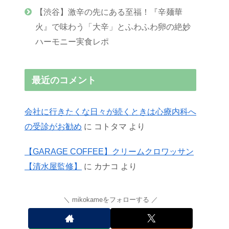
【渋谷】激辛の先にある至福！『辛麺華
火』で味わう「大辛」とふわふわ卵の絶妙
ハーモニー実食レポ
最近のコメント
会社に行きたくな日々が続くときは心療内科へ
の受診がお勧め
に
コトタマ
より
【GARAGE COFFEE】クリームクロワッサン
【清水屋監修】
に
カナコ
より
mikokameをフォローする