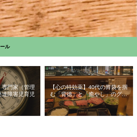
ール
】専門家（管理
【心の特効薬】40代の胃袋を掴
発達障害児育児
む「背徳」と「癒やし」のグル
メ