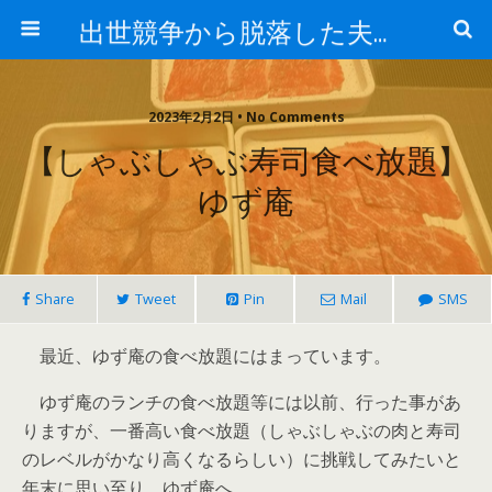
出世競争から脱落した夫と妻の日常
2023年2月2日 • No Comments
【しゃぶしゃぶ寿司食べ放題】
ゆず庵
Share
Tweet
Pin
Mail
SMS
最近、ゆず庵の食べ放題にはまっています。
ゆず庵のランチの食べ放題等には以前、行った事があ
りますが、一番高い食べ放題（しゃぶしゃぶの肉と寿司
のレベルがかなり高くなるらしい）に挑戦してみたいと
年末に思い至り、ゆず庵へ。