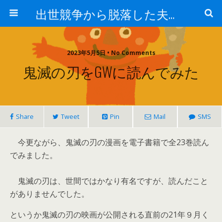
出世競争から脱落した夫と妻の日常
2023年5月5日 • No Comments
鬼滅の刃をGWに読んでみた
Share
Tweet
Pin
Mail
SMS
今更ながら、鬼滅の刃の漫画を電子書籍で全23巻読ん
でみました。
鬼滅の刃は、世間ではかなり有名ですが、読んだこと
がありませんでした。
というか鬼滅の刃の映画が公開される直前の21年９月く