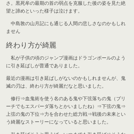
さ。黒死牟の最期の首の弱点を克服した後の姿を見た絶
望と諦めといった様子は泣けます。
中島敦の山月記にも通じる人間の悲しさなのかもしれ
ません
終わり方が綺麗
私が子供の頃のジャンプ漫画はドラゴンボールのよう
に引き延ばしが普通でありました。
最近の漫画は引き延ばしがないのかもしれませんが、鬼
滅の刃は、終わり方が綺麗だなと思いました。
修行⇒血鬼術を使う名のある鬼や下弦落ちの鬼（ブリ
ーチでもエスパーダ落ちとかいましたね）⇒下弦の鬼⇒
上弦の鬼の下位⇒力を合わせた総力戦⇒戦後の未来とい
う綺麗なストーリーになっていると思いました。