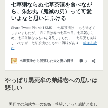
やっぱり黒死牟の弟縁壱への思いは
悲しい
黒死牟の弟縁壱への嫉妬・善望といった感情と虚し