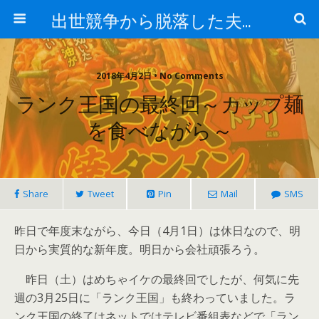
出世競争から脱落した夫と妻の日常
2018年4月2日 • No Comments
ランク王国の最終回～カップ麺
を食べながら～
Share
Tweet
Pin
Mail
SMS
昨日で年度末ながら、今日（4月1日）は休日なので、明
日から実質的な新年度。明日から会社頑張ろう。
昨日（土）はめちゃイケの最終回でしたが、何気に先
週の3月25日に「ランク王国」も終わっていました。ラ
ンク王国の終了はネットではテレビ番組表などで「ラン