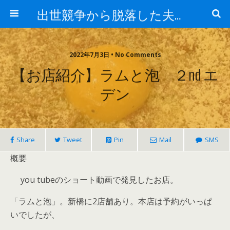
出世競争から脱落した夫と妻の日常
2022年7月3日 • No Comments
【お店紹介】ラムと泡 ２nd エ
デン
Share
Tweet
Pin
Mail
SMS
概要
you tubeのショート動画で発見したお店。
「ラムと泡」。新橋に2店舗あり。本店は予約がいっぱ
いでしたが、