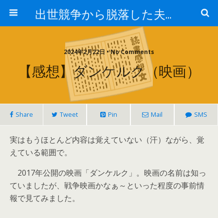
出世競争から脱落した夫と妻の日常
2024年2月22日 • No Comments
【感想】ダンケルク（映画）
Share
Tweet
Pin
Mail
SMS
実はもうほとんど内容は覚えていない（汗）ながら、覚
えている範囲で。
2017年公開の映画「ダンケルク」。映画の名前は知っ
ていましたが、戦争映画かなぁ～といった程度の事前情
報で見てみました。