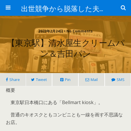
出世競争から脱落した夫と妻の日常
2023年2月24日 • No Comments
【東京駅】清水屋生クリームパ
ン＆吉田パン
Share
Tweet
Pin
Mail
SMS
概要
東京駅日本橋口にある「Bellmart kiosk」。
普通のキオスクともコンビニとも一線を画す不思議な
お店。