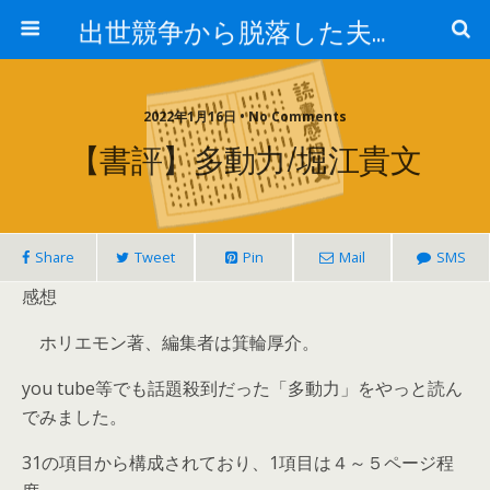
出世競争から脱落した夫と妻の日常
2022年1月16日 • No Comments
【書評】多動力/堀江貴文
Share
Tweet
Pin
Mail
SMS
感想
ホリエモン著、編集者は箕輪厚介。
you tube等でも話題殺到だった「多動力」をやっと読ん
でみました。
31の項目から構成されており、1項目は４～５ページ程