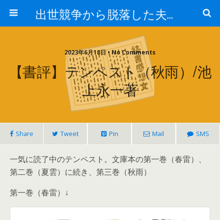
出世競争から脱落した夫と妻の日常
2023年6月18日 • No Comments
【書評】テンペスト（秋雨）/池
上永一著
Share
Tweet
Pin
Mail
SMS
一気に読了中のテンペスト。文庫本の第一巻（春雷）、
第二巻（夏雲）に続き、第三巻（秋雨）
第一巻（春雷）↓