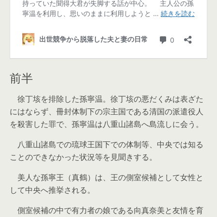
前半
徐丁垓を排除した孫寧温。徐丁垓の悪だくみは表ざた
にはならず、冊封体制下の宗主国である清国の派遣役人
を殺害した罪で、孫寧温は八重山諸島へ島流しに会う。
八重山諸島での琉球王国下での体制等、中央では知る
ことのできなかった状況等を見聞きする。
美人な孫寧王（真鶴）は、王の側室候補として女性と
して中央へ推挙される。
側室候補の中で有力者の娘である向真奈美と友情を育