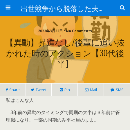
出世競争から脱落した夫と妻の日常
2023年3月22日 • No Comments
【異動】昇進なし/後輩に追い抜
かれた時のアクション【30代後
半】
Share
Tweet
Pin
Mail
SMS
私はこんな人
3年前の異動のタイミングで同期の大半は３年前に管
理職になり、一部の同期のみ平社員のまま。