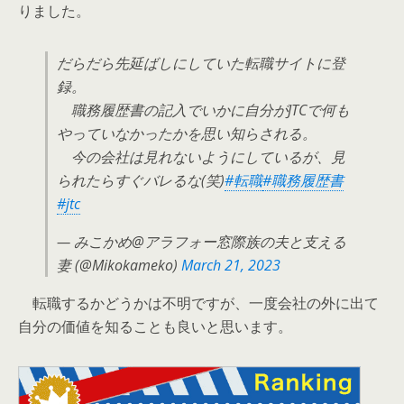
りました。
だらだら先延ばしにしていた転職サイトに登
録。
職務履歴書の記入でいかに自分がJTCで何も
やっていなかったかを思い知らされる。
今の会社は見れないようにしているが、見
られたらすぐバレるな(笑)
#転職
#職務履歴書
#jtc
— みこかめ@アラフォー窓際族の夫と支える
妻 (@Mikokameko)
March 21, 2023
転職するかどうかは不明ですが、一度会社の外に出て
自分の価値を知ることも良いと思います。