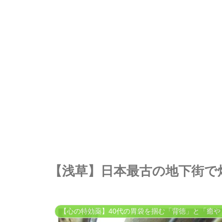
【浅草】日本最古の地下街で
【心の特効薬】40代の胃袋を掴む「背徳」と「癒や