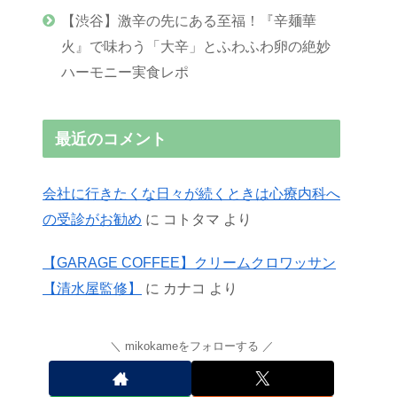
【渋谷】激辛の先にある至福！『辛麺華
火』で味わう「大辛」とふわふわ卵の絶妙
ハーモニー実食レポ
最近のコメント
会社に行きたくな日々が続くときは心療内科へ
の受診がお勧め
に
コトタマ
より
【GARAGE COFFEE】クリームクロワッサン
【清水屋監修】
に
カナコ
より
mikokameをフォローする