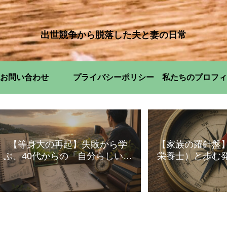
出世競争から脱落した夫と妻の日常
お問い合わせ
プライバシーポリシー
私たちのプロフィ
【等身大の再起】失敗から学
【家族の羅針盤
ぶ、40代からの「自分らしい」
栄養士）と歩む
暮らし方