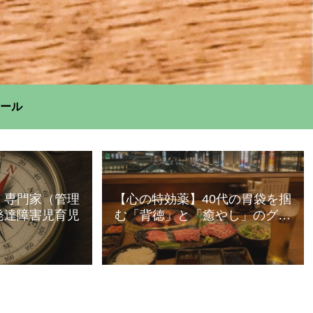
ール
】専門家（管理
【心の特効薬】40代の胃袋を掴
発達障害児育児
む「背徳」と「癒やし」のグル
メ