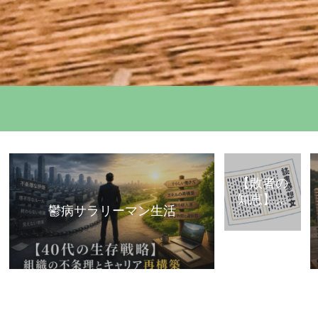
【敗者の
知恵】古
鬱病サラリーマン生活
典・歴史
から学ぶ
「組織で
負けな
い」思考
法