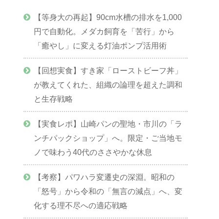
【等身大の再起】90cm水槽の排水を1,000
円で自動化。メダカ飼育を「苦行」から
「癒やし」に変える灯油ポンプ活用術
【回想実食】すき家「ローストビーフ丼」
が教えてくれた、組織の論理を超えた調和
と生存戦略
【実食レポ】山崎パンの聖地・市川の「ラ
ンチパックショップ」へ。限定・ご当地モ
ノで味わう40代のささやかな休息
【考察】パワハラ変遷史の深淵。昭和の
「怒号」から令和の「無言の減点」へ、変
化する理不尽への適応戦略