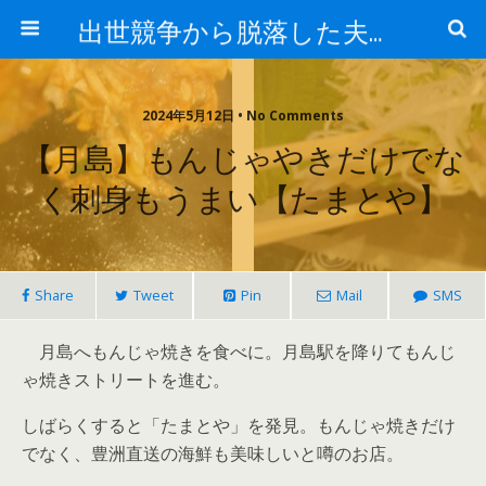
出世競争から脱落した夫と妻の日常
2024年5月12日 • No Comments
【月島】もんじゃやきだけでな
く刺身もうまい【たまとや】
Share
Tweet
Pin
Mail
SMS
月島へもんじゃ焼きを食べに。月島駅を降りてもんじ
ゃ焼きストリートを進む。
しばらくすると「たまとや」を発見。もんじゃ焼きだけ
でなく、豊洲直送の海鮮も美味しいと噂のお店。