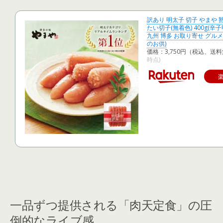
訳あり 明太子 切子 やまや
たい切子(無着色) 400g(辛
九州 博多 お取り寄せ グルメ
のお供)
価格：3,750円（税込、送料
時点)
一品ずつ提供される「肉天定食」の圧
倒的なライブ感