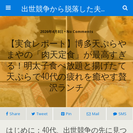
出世競争から脱落した夫と妻の日常
2026年4月8日 • No Comments
【実食レポート】博多天ぷらや
まやの「肉天定食」が最高すぎ
る！明太子食べ放題と揚げたて
天ぷらで40代の疲れを癒やす贅
沢ランチ
Share
Tweet
Pin
Mail
SMS
はじめに：40代、出世競争の先に見つ