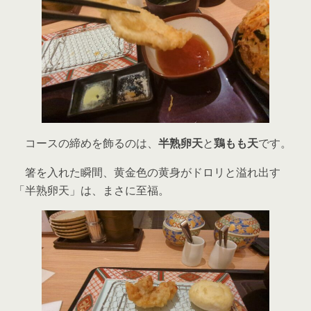
コースの締めを飾るのは、
半熟卵天
と
鶏もも天
です。
箸を入れた瞬間、黄金色の黄身がドロリと溢れ出す
「半熟卵天」は、まさに至福。