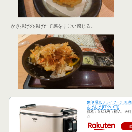
かき揚げの揚げたて感をすごい感じる。
象印 電気フライヤー(1.0L)角形 
あげあげ [EFKA10TJ]
価格：6,828円（税込、送料
点)