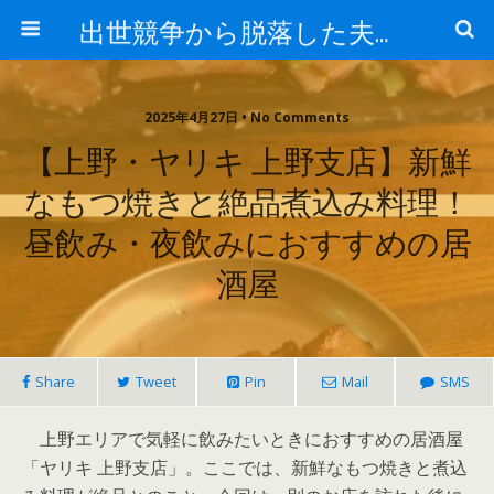
出世競争から脱落した夫と妻の日常
2025年4月27日 • No Comments
【上野・ヤリキ 上野支店】新鮮
なもつ焼きと絶品煮込み料理！
昼飲み・夜飲みにおすすめの居
酒屋
Share
Tweet
Pin
Mail
SMS
上野エリアで気軽に飲みたいときにおすすめの居酒屋
「ヤリキ 上野支店」。ここでは、新鮮なもつ焼きと煮込