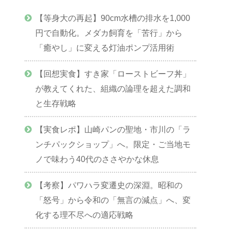
【等身大の再起】90cm水槽の排水を1,000
円で自動化。メダカ飼育を「苦行」から
「癒やし」に変える灯油ポンプ活用術
【回想実食】すき家「ローストビーフ丼」
が教えてくれた、組織の論理を超えた調和
と生存戦略
【実食レポ】山崎パンの聖地・市川の「ラ
ンチパックショップ」へ。限定・ご当地モ
ノで味わう40代のささやかな休息
【考察】パワハラ変遷史の深淵。昭和の
「怒号」から令和の「無言の減点」へ、変
化する理不尽への適応戦略