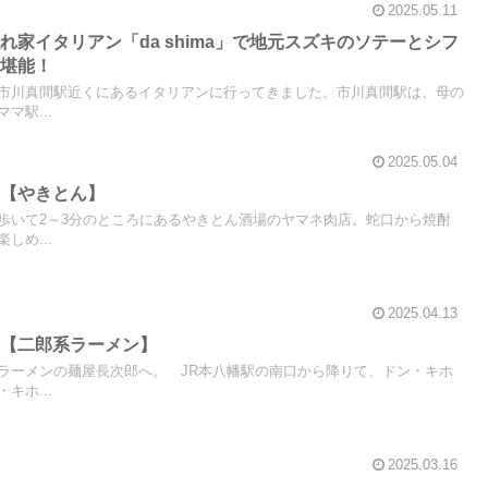
2025.05.11
れ家イタリアン「da shima」で地元スズキのソテーとシフ
を堪能！
市川真間駅近くにあるイタリアンに行ってきました。市川真間駅は、母の
マ駅...
2025.05.04
店【やきとん】
歩いて2～3分のところにあるやきとん酒場のヤマネ肉店。蛇口から焼酎
しめ...
2025.04.13
郎【二郎系ラーメン】
ラーメンの麺屋長次郎へ。 JR本八幡駅の南口から降りて、ドン・キホ
キホ...
2025.03.16