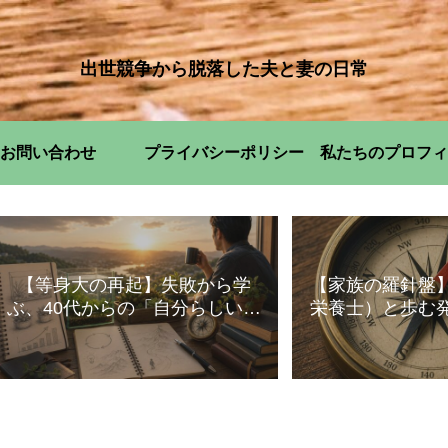
出世競争から脱落した夫と妻の日常
お問い合わせ
プライバシーポリシー
私たちのプロフィ
【等身大の再起】失敗から学
【家族の羅針盤
ぶ、40代からの「自分らしい」
栄養士）と歩む
暮らし方