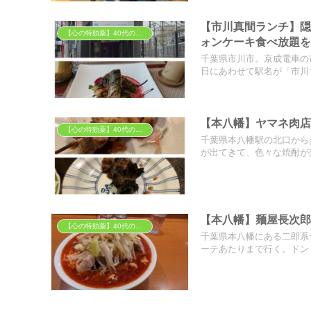
【市川真間ランチ】隠
【心の特効薬】40代の胃袋を掴む「背徳」と「癒やし」のグルメ
ォンケーキ食べ放題
千葉県市川市。京成電車の
日にあわせて駅名が「市川マ
【本八幡】ヤマネ肉
【心の特効薬】40代の胃袋を掴む「背徳」と「癒やし」のグルメ
千葉県本八幡駅の北口から
が出てきて、色々な焼酎が楽
【本八幡】麺屋長次
【心の特効薬】40代の胃袋を掴む「背徳」と「癒やし」のグルメ
千葉県本八幡にある二郎系
ーテあたりまで行く。ドン・