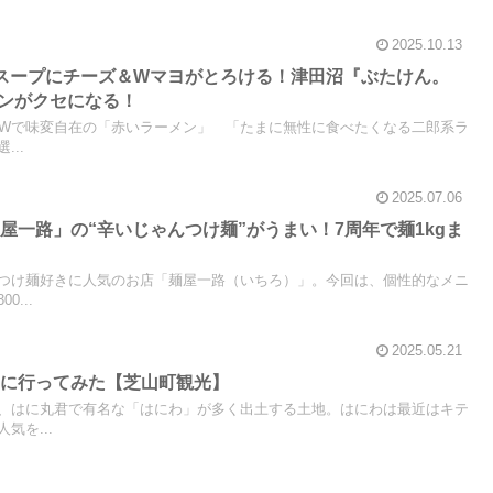
2025.10.13
スープにチーズ＆Wマヨがとろける！津田沼『ぶたけん。
メンがクセになる！
マヨWで味変自在の「赤いラーメン」 「たまに無性に食べたくなる二郎系ラ
..
2025.07.06
屋一路」の“辛いじゃんつけ麺”がうまい！7周年で麺1kgま
つけ麺好きに人気のお店「麺屋一路（いちろ）」。今回は、個性的なメニ
...
2025.05.21
館に行ってみた【芝山町観光】
、はに丸君で有名な「はにわ」が多く出土する土地。はにわは最近はキテ
気を...