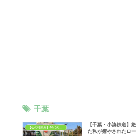
千葉
【千葉・小湊鉄道】
【心の特効薬】40代の胃袋を掴む「背徳」と「癒やし」のグルメ
た私が癒やされたロ