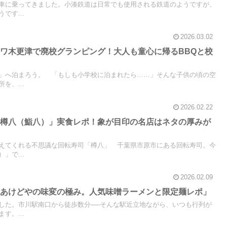
車に乗ってきました。小湊鉄道は日常でも使用される鉄道のようですが、
です...
2026.03.02
ワ木更津で廃校グランピング！大人も童心に帰るBBQと校
」へ泊まろう。 「もしも小学校に泊まれたら……」そんな子供の頃の空
を、...
2026.02.22
「樽八（鮨八）」実食レポ！象が目印の名店はネタの厚みが
えてくれる不思議な回転寿司「樽八」 千葉県市原市にある回転寿司。今
」で...
2026.02.09
・あけどやの味変の極み。人気味噌ラーメンと限定麺レポ」
した。市川駅南口から徒歩数分──そんな駅近立地ながら、いつも行列が
す。...