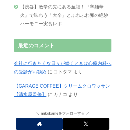
【渋谷】激辛の先にある至福！『辛麺華
火』で味わう「大辛」とふわふわ卵の絶妙
ハーモニー実食レポ
最近のコメント
会社に行きたくな日々が続くときは心療内科へ
の受診がお勧め
に
コトタマ
より
【GARAGE COFFEE】クリームクロワッサン
【清水屋監修】
に
カナコ
より
mikokameをフォローする