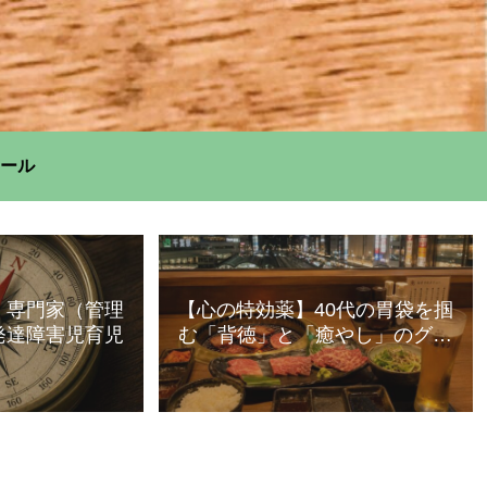
ール
】専門家（管理
【心の特効薬】40代の胃袋を掴
発達障害児育児
む「背徳」と「癒やし」のグル
メ