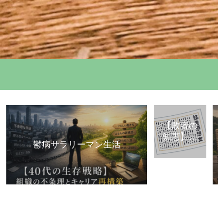
【敗者の
知恵】古
鬱病サラリーマン生活
典・歴史
から学ぶ
「組織で
負けな
い」思考
法