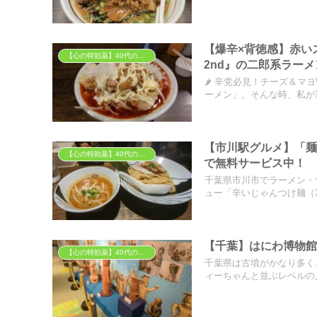
【爆辛×背徳感】赤い
【心の特効薬】40代の胃袋を掴む「背徳」と「癒やし」のグルメ
2nd』の二郎系ラー
🌶️ 辛党必見！チーズ＆
ーメン」。そんな時、私が選.
【市川駅グルメ】「麺
【心の特効薬】40代の胃袋を掴む「背徳」と「癒やし」のグルメ
で無料サービス中！
千葉県市川市でラーメン・
ュー「辛いじゃんつけ麺（300
【千葉】はにわ博物
【心の特効薬】40代の胃袋を掴む「背徳」と「癒やし」のグルメ
千葉県は古墳がかなり多く
ィーちゃんと並ぶレベルの人