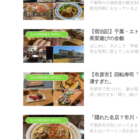
千葉県の小湊鉄道の観光列
観光列車にもなっているよう
【宿泊記】千葉・エト
【心の特効薬】40代の胃袋を掴む「背徳」と「癒やし」のグルメ
長室遊びの全貌
はじめに：大人こそ「学校
想を現実に変えてくれる場所
【市原市】回転寿司
【心の特効薬】40代の胃袋を掴む「背徳」と「癒やし」のグルメ
凄すぎた。
市原市で見つけた、象が迎
回ご紹介する「樽八（鮨八）
「隠れた名店？市川
【心の特効薬】40代の胃袋を掴む「背徳」と「癒やし」のグルメ
千葉県市川市にやってきま
絶えないラーメン店がありま