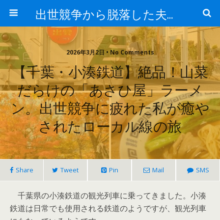
出世競争から脱落した夫と妻の日常
2026年3月2日 • No Comments
【千葉・小湊鉄道】絶品！山菜
だらけの「あさひ屋」ラーメ
ン。出世競争に疲れた私が癒や
されたローカル線の旅
Share
Tweet
Pin
Mail
SMS
千葉県の小湊鉄道の観光列車に乗ってきました。小湊
鉄道は日常でも使用される鉄道のようですが、観光列車