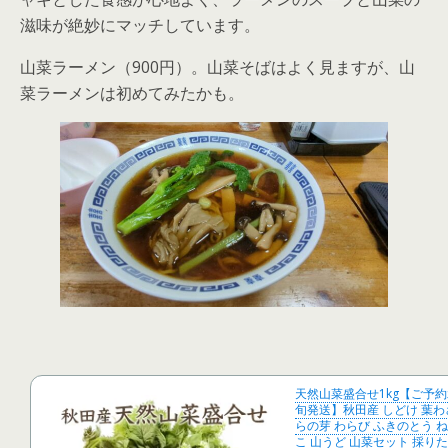
滋味が絶妙にマッチしています。
山菜ラーメン（900円）。山菜そばはよく見ますが、山
菜ラーメンは初めてみたかも。
天然山菜盛合せ1kg【ご予
旬発送】秋田産 しどけ 葉わ
らの芽 わらび ふきのとう 
こ 山うど 山菜セット 採りた