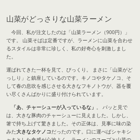
山菜がどっさりな山菜ラーメン
今回、私が注文したのは「山菜ラーメン（900円）」
です。 山菜そばは定番ですが、ラーメンに山菜を合わせ
るスタイルは非常に珍しく、私の好奇心を刺激しまし
た。
運ばれてきた一杯を見て、びっくり。 まさに「山菜がど
っしり」と鎮座しているのです。キノコやタケノコ、そ
して春の息吹を感じさせる大きなフキノトウが、器を覆
い尽くさんばかりに盛り付けられています。
「あ、チャーシューが入っているな」
。 パッと見で
は、大きな豚肉のチャーシューに見えました。しかし、
箸で持ち上げて驚きました。その正体は、見事に味の染
みた
大きなタケノコ
だったのです。口に運べばシャキシ
ャキとした食感が心地よく、ラーメンのスープと山菜の