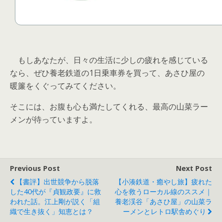
もしあなたが、日々の生活に少しの疲れを感じている
なら、ぜひ養老鉄道の1日乗車券を買って、あさひ屋の
暖簾をくぐってみてください。
そこには、お腹も心も満たしてくれる、最高の山菜ラー
メンが待っていますよ。
Previous Post
Next Post
【書評】出世競争から脱落
【小湊鉄道・癒やし旅】疲れた
した40代が『貞観政要』に救
心を救うローカル線のススメ｜
われた話。江上剛が説く「組
養老渓谷「あさひ屋」の山菜ラ
織で生き抜く」知恵とは？
ーメンとレトロ駅舎めぐり