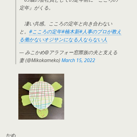
定年』がくる。
凄い共感。こころの定年と向き合わない
と。
#こころの定年
#楠木新
#人事のプロが教え
る働かないオジサンになる人ならない人
— みこかめ@アラフォー窓際族の夫と支える
妻 (@Mikokameko)
March 15, 2022
かめ