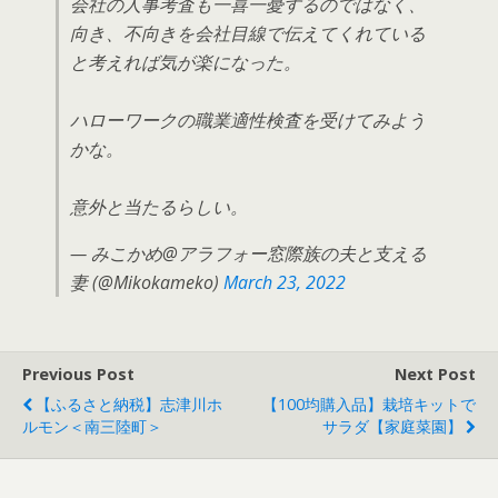
会社の人事考査も一喜一憂するのではなく、
向き、不向きを会社目線で伝えてくれている
と考えれば気が楽になった。
ハローワークの職業適性検査を受けてみよう
かな。
意外と当たるらしい。
— みこかめ@アラフォー窓際族の夫と支える
妻 (@Mikokameko)
March 23, 2022
Previous Post
Next Post
【ふるさと納税】志津川ホ
【100均購入品】栽培キットで
ルモン＜南三陸町＞
サラダ【家庭菜園】