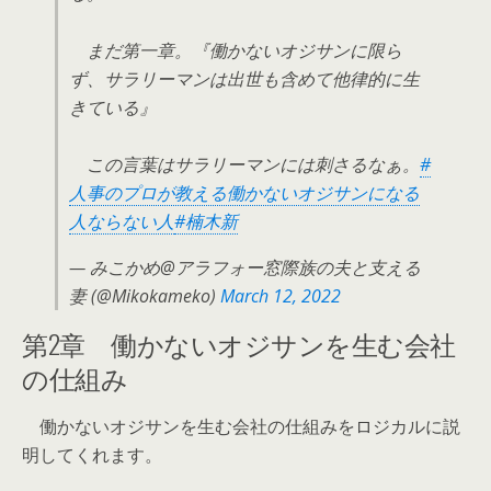
まだ第一章。『働かないオジサンに限ら
ず、サラリーマンは出世も含めて他律的に生
きている』
この言葉はサラリーマンには刺さるなぁ。
#
人事のプロが教える働かないオジサンになる
人ならない人
#楠木新
— みこかめ@アラフォー窓際族の夫と支える
妻 (@Mikokameko)
March 12, 2022
第2章 働かないオジサンを生む会社
の仕組み
働かないオジサンを生む会社の仕組みをロジカルに説
明してくれます。