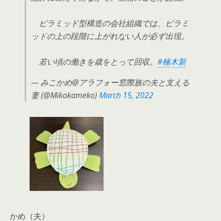
ピラミッド型構造の会社組織では、ピラミ
ッドの上の段階に上がれない人が必ず出現。
若い頃の働きを歳をとって回収。
#楠木新
— みこかめ@アラフォー窓際族の夫と支える
妻 (@Mikokameko)
March 15, 2022
かめ（夫）