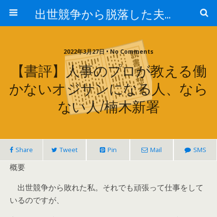
出世競争から脱落した夫と妻の日常
2022年3月27日 • No Comments
【書評】人事のプロが教える働
かないオジサンになる人、なら
ない人/楠木新署
Share
Tweet
Pin
Mail
SMS
概要
出世競争から敗れた私。それでも頑張って仕事をして
いるのですが、