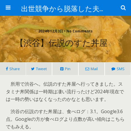
出世競争から脱落した夫と妻の日常
2024年12月3日 • No Comments
【渋谷】伝説のすた丼屋
Share
Tweet
Pin
Mail
SMS
所用で渋谷へ。伝説のすた丼屋へ行ってきました。ス
タミナ丼関係は一時期は凄い流行ったけど2024年現在で
は一時の勢いはなくなったのかなとも思います。
渋谷の伝説のすた丼屋は、食べログ：3.1。Google3.6
点。Googleの方が食べログより点数が高い傾向はこちら
でもみえる。