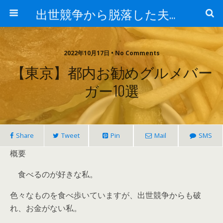
出世競争から脱落した夫と妻の日常
2022年10月17日 • No Comments
【東京】都内お勧めグルメバー
ガー10選
Share
Tweet
Pin
Mail
SMS
概要
食べるのが好きな私。
色々なものを食べ歩いていますが、出世競争からも破
れ、お金がない私。