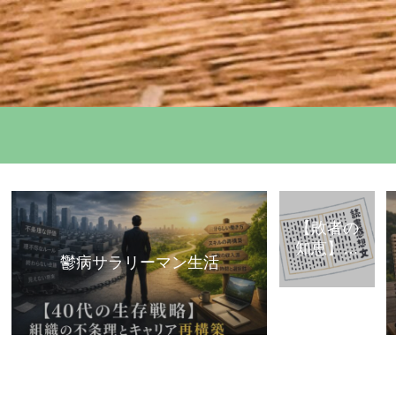
【敗者の
知恵】古
鬱病サラリーマン生活
典・歴史
から学ぶ
「組織で
負けな
い」思考
法