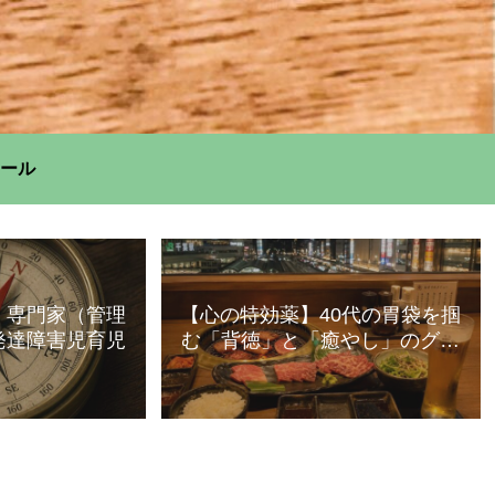
ール
】専門家（管理
【心の特効薬】40代の胃袋を掴
発達障害児育児
む「背徳」と「癒やし」のグル
メ