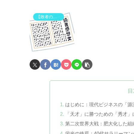
【敗者の知恵】古典・歴史から学ぶ「組織で負けない」思考法
目
はじめに：現代ビジネスの「源
「天才」に勝つための「秀才」
第二次世界大戦：肥大化した組
栄光の終焉：40代サラリーマ