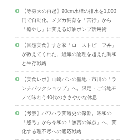
【等身大の再起】90cm水槽の排水を1,000
円で自動化。メダカ飼育を「苦行」から
「癒やし」に変える灯油ポンプ活用術
【回想実食】すき家「ローストビーフ丼」
が教えてくれた、組織の論理を超えた調和
と生存戦略
【実食レポ】山崎パンの聖地・市川の「ラ
ンチパックショップ」へ。限定・ご当地モ
ノで味わう40代のささやかな休息
【考察】パワハラ変遷史の深淵。昭和の
「怒号」から令和の「無言の減点」へ、変
化する理不尽への適応戦略