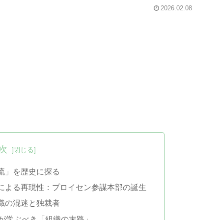
2026.02.08
次
流」を歴史に探る
による再現性：プロイセン参謀本部の誕生
織の混迷と独裁者
ンが学ぶべき「組織の末路」