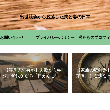
出世競争から脱落した夫と妻の日常
お問い合わせ
プライバシーポリシー
私たちのプロフィ
【等身大の再起】失敗から学
【家族の羅針盤
ぶ、40代からの「自分らしい」
栄養士）と歩む
暮らし方