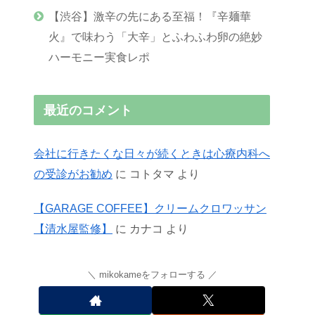
【渋谷】激辛の先にある至福！『辛麺華
火』で味わう「大辛」とふわふわ卵の絶妙
ハーモニー実食レポ
最近のコメント
会社に行きたくな日々が続くときは心療内科へ
の受診がお勧め
に
コトタマ
より
【GARAGE COFFEE】クリームクロワッサン
【清水屋監修】
に
カナコ
より
mikokameをフォローする