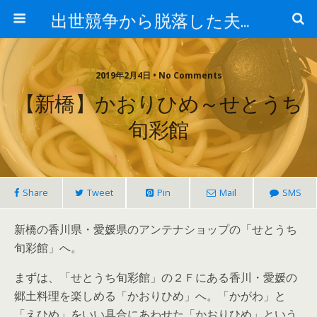
出世競争から脱落した夫と妻の日常
2019年2月4日 • No Comments
【新橋】かおりひめ～せとうち
旬彩館
Share
Tweet
Pin
Mail
SMS
新橋の香川県・愛媛県のアンテナショップの「せとうち
旬彩館」へ。
まずは、「せとうち旬彩館」の２Ｆにある香川・愛媛の
郷土料理を楽しめる「かおりひめ」へ。「かがわ」と
「えひめ」をいい具合にあわせた「かおりひめ」という