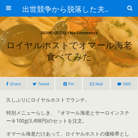
出世競争から脱落した夫と妻の日常
2020年1月22日 • No Comments
ロイヤルホストでオマール海老
食べてみた
Share
Tweet
Pin
Mail
SMS
久しぶりにロイヤルホストでランチ。
特別メニューらしき、『オマール海老とサーロインステ
ーキ100g(3,498円)のセットを注文。
オマール海老だけあって、ロイヤルホストの価格帯とし