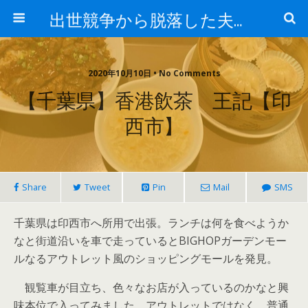
出世競争から脱落した夫と妻の日常
2020年10月10日 • No Comments
【千葉県】香港飲茶 王記【印
西市】
Share
Tweet
Pin
Mail
SMS
千葉県は印西市へ所用で出張。ランチは何を食べようか
なと街道沿いを車で走っているとBIGHOPガーデンモー
ルなるアウトレット風のショッピングモールを発見。
観覧車が目立ち、色々なお店が入っているのかなと興
味本位で入ってみました。アウトレットではなく、普通