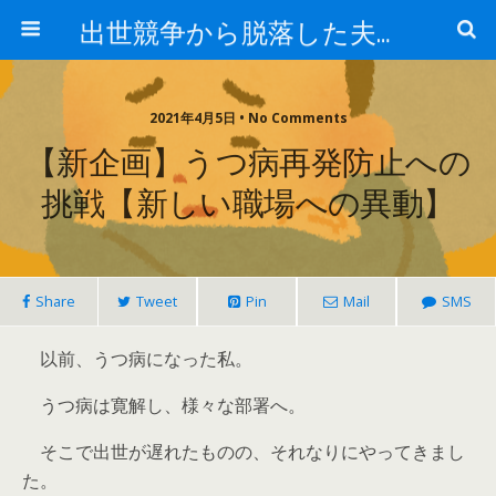
出世競争から脱落した夫と妻の日常
2021年4月5日 • No Comments
【新企画】うつ病再発防止への
挑戦【新しい職場への異動】
Share
Tweet
Pin
Mail
SMS
以前、うつ病になった私。
うつ病は寛解し、様々な部署へ。
そこで出世が遅れたものの、それなりにやってきまし
た。