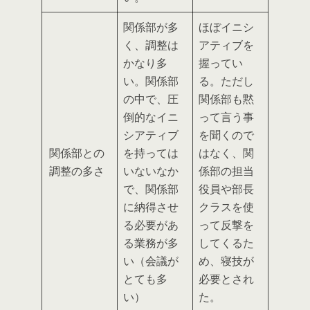
関係部が多
ほぼイニシ
く、
調整は
アティブを
かなり多
握ってい
い
。関係部
る
。ただし
の中で、
圧
関係部も黙
倒的なイニ
って言う事
シアティブ
を聞くので
関係部との
を持っては
はなく、
関
調整の多さ
いないなか
係部の担当
で、関係部
役員や部長
に納得させ
クラスを使
る必要があ
って反撃を
る業務が多
してくるた
い
（会議が
め、寝技が
とても多
必要
とされ
い）
た。