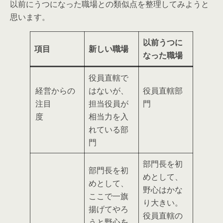
以前にうつになった職場との類似点を整理してみようと
思います。
以前うつに
項目
新しい職場
なった職場
役員直轄で
経営からの
はないが、
役員直轄部
注目
担当役員が
門
度
相当力を入
れている部
門
部門長を初
部門長を初
めとして、
めとして、
野心はかな
ここで
一旗
り大きい
。
揚げてやろ
役員直轄の
うと野心を