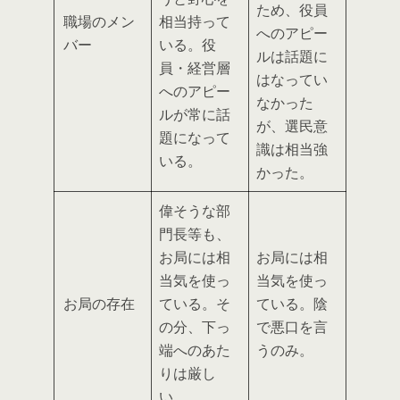
ため、役員
職場のメン
相当持って
へのアピー
バー
いる
。役
ルは話題に
員・経営層
はなってい
へのアピー
なかった
ルが常に話
が、
選民意
題になって
識は相当強
いる。
かった
。
偉そうな部
門長等も、
お局には相
お局には相
当気を使っ
当気を使っ
お局の存在
ている
。そ
ている
。
陰
の分、下っ
で悪口を言
端へのあた
うのみ
。
りは厳し
い。