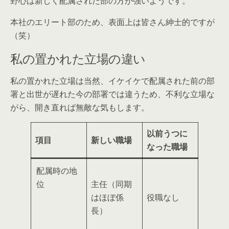
野心は新しく配属された部の方が強い
ようです。
本社のエリート部のため、表面上は皆さん紳士的ですが
（笑）
私の置かれた立場の違い
私の置かれた立場は当然、イケイケで配属された前の部
署と出世が遅れた今の部署では違うため、
不利な立場な
がら、開き直れば無敵
な気もします。
以前うつに
項目
新しい職場
なった職場
配属時の地
位
主任（同期
はほぼ係
役職なし
長）