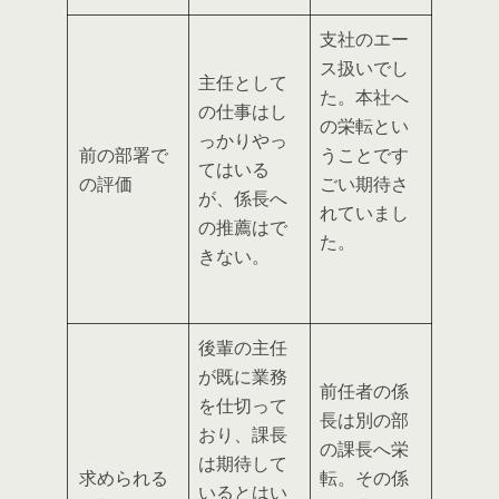
支社のエー
ス扱い
でし
主任として
た。本社へ
の仕事はし
の栄転とい
っかりやっ
前の部署で
うことです
てはいる
の評価
ごい期待さ
が、
係長へ
れていまし
の推薦はで
た。
きない
。
後輩の主任
が既に業務
前任者の係
を仕切って
長は別の部
おり、課長
の課長へ栄
は期待して
求められる
転。その
係
いるとはい