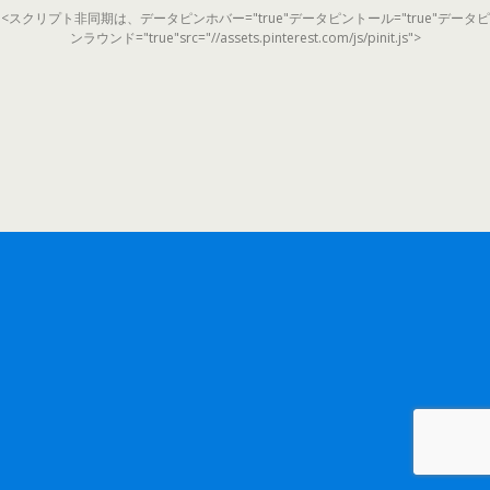
<スクリプト非同期は、データピンホバー="true"データピントール="true"データピ
ンラウンド="true"src="//assets.pinterest.com/js/pinit.js">