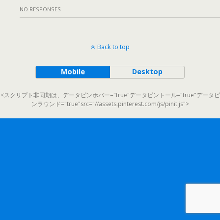
NO RESPONSES
Back to top
Mobile
Desktop
<スクリプト非同期は、データピンホバー="true"データピントール="true"データピ
ンラウンド="true"src="//assets.pinterest.com/js/pinit.js">