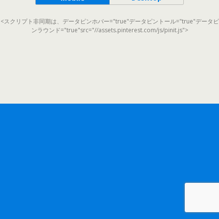
<スクリプト非同期は、データピンホバー="true"データピントール="true"データピ
ンラウンド="true"src="//assets.pinterest.com/js/pinit.js">