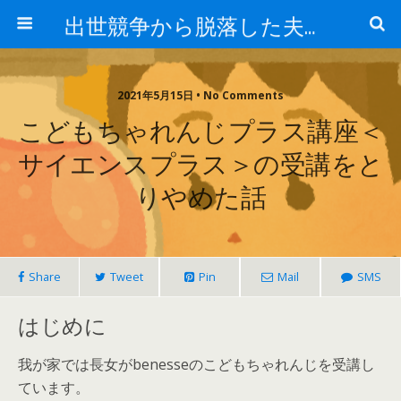
出世競争から脱落した夫と妻の日常
2021年5月15日 • No Comments
こどもちゃれんじプラス講座＜
サイエンスプラス＞の受講をと
りやめた話
Share
Tweet
Pin
Mail
SMS
はじめに
我が家では長女がbenesseのこどもちゃれんじを受講し
ています。