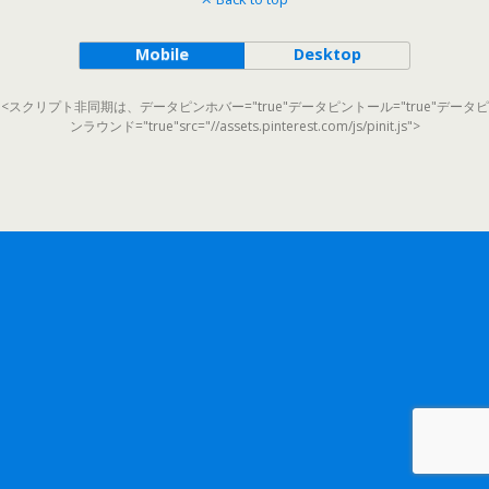
Mobile
Desktop
<スクリプト非同期は、データピンホバー="true"データピントール="true"データピ
ンラウンド="true"src="//assets.pinterest.com/js/pinit.js">